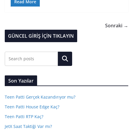
Read More
Sonraki →
GÜNCEL GİRİŞ İÇİN TIKLAYIN
Ara
Son Yazılar
Teen Patti Gerçek Kazandırıyor mu?
Teen Patti House Edge Kaç?
Teen Patti RTP Kaç?
JetX Saat Taktiği Var mı?