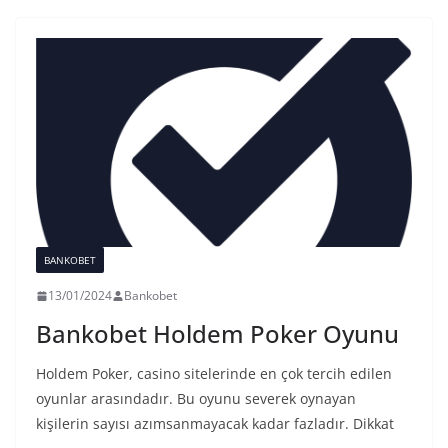
BANKOBET
13/01/2024
Bankobet
Bankobet Holdem Poker Oyunu
Holdem Poker, casino sitelerinde en çok tercih edilen
oyunlar arasındadır. Bu oyunu severek oynayan
kişilerin sayısı azımsanmayacak kadar fazladır. Dikkat