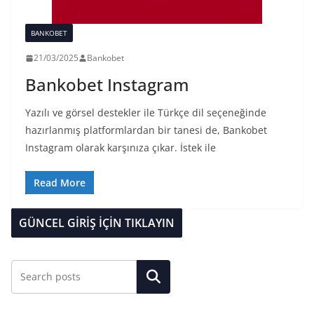
BANKOBET
21/03/2025
Bankobet
Bankobet Instagram
Yazılı ve görsel destekler ile Türkçe dil seçeneğinde
hazırlanmış platformlardan bir tanesi de, Bankobet
Instagram olarak karşınıza çıkar. İstek ile
Read More
GÜNCEL GİRİŞ İÇİN TIKLAYIN
Ara