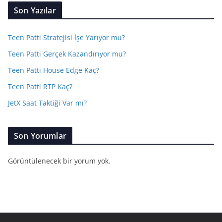
Son Yazılar
Teen Patti Stratejisi İşe Yarıyor mu?
Teen Patti Gerçek Kazandırıyor mu?
Teen Patti House Edge Kaç?
Teen Patti RTP Kaç?
JetX Saat Taktiği Var mı?
Son Yorumlar
Görüntülenecek bir yorum yok.