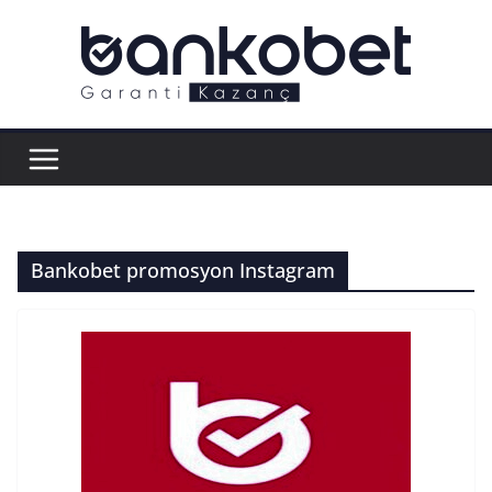
Skip
to
content
Bankobet promosyon Instagram