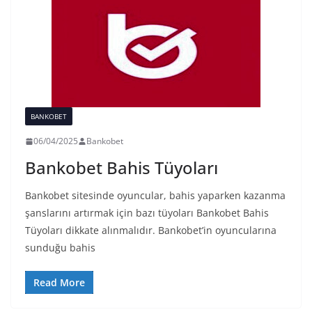
BANKOBET
06/04/2025
Bankobet
Bankobet Bahis Tüyoları
Bankobet sitesinde oyuncular, bahis yaparken kazanma
şanslarını artırmak için bazı tüyoları Bankobet Bahis
Tüyoları dikkate alınmalıdır. Bankobet’in oyuncularına
sunduğu bahis
Read More