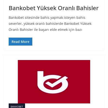
Bankobet Yüksek Oranlı Bahisler
Bankobet sitesinde bahis yapmak isteyen bahis
severler, yüksek oranlı bahislerde Bankobet Yüksek
Oranlı Bahisler ile başarı elde etmek için bazı
Read More
BANKOBET