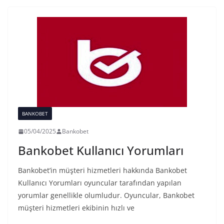
BANKOBET
05/04/2025
Bankobet
Bankobet Kullanıcı Yorumları
Bankobet’in müşteri hizmetleri hakkında Bankobet
Kullanıcı Yorumları oyuncular tarafından yapılan
yorumlar genellikle olumludur. Oyuncular, Bankobet
müşteri hizmetleri ekibinin hızlı ve