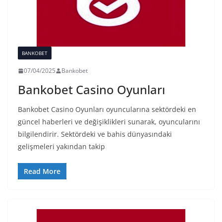
BANKOBET
07/04/2025
Bankobet
Bankobet Casino Oyunları
Bankobet Casino Oyunları oyuncularına sektördeki en
güncel haberleri ve değişiklikleri sunarak, oyuncularını
bilgilendirir. Sektördeki ve bahis dünyasındaki
gelişmeleri yakından takip
Read More