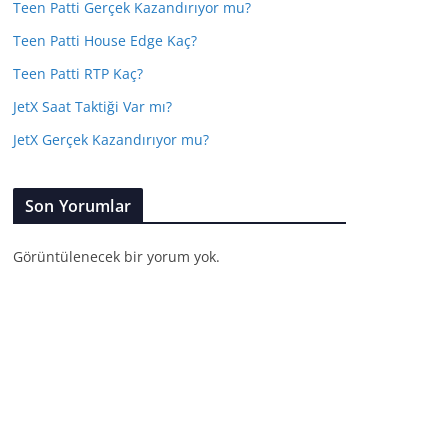
Teen Patti Gerçek Kazandırıyor mu?
Teen Patti House Edge Kaç?
Teen Patti RTP Kaç?
JetX Saat Taktiği Var mı?
JetX Gerçek Kazandırıyor mu?
Son Yorumlar
Görüntülenecek bir yorum yok.