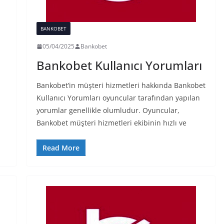
BANKOBET
05/04/2025
Bankobet
Bankobet Kullanıcı Yorumları
Bankobet’in müşteri hizmetleri hakkında Bankobet
Kullanıcı Yorumları oyuncular tarafından yapılan
yorumlar genellikle olumludur. Oyuncular,
Bankobet müşteri hizmetleri ekibinin hızlı ve
Read More