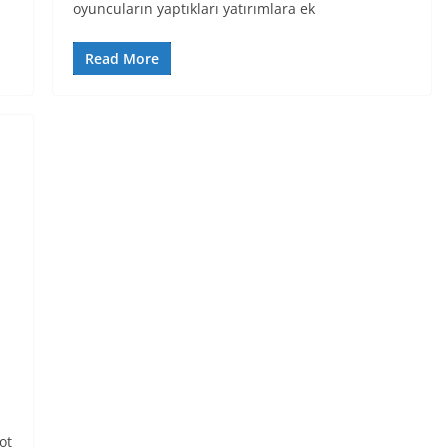
oyuncuların yaptıkları yatırımlara ek
Read More
ot