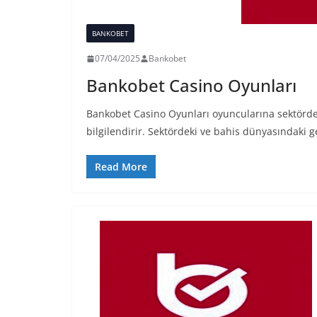
BANKOBET
07/04/2025
Bankobet
Bankobet Casino Oyunları
Bankobet Casino Oyunları oyuncularına sektördeki
bilgilendirir. Sektördeki ve bahis dünyasındaki g
Read More