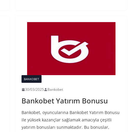
BANKOBET
30/03/2025
Bankobet
Bankobet Yatırım Bonusu
Bankobet, oyuncularına Bankobet Yatırım Bonusu
ile yüksek kazançlar sağlamak amacıyla çeşitli
yatırım bonusları sunmaktadır. Bu bonuslar,