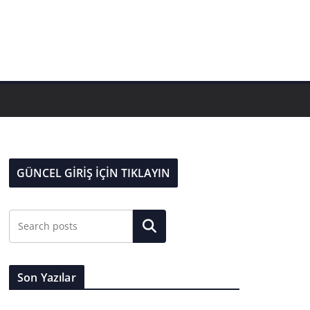
GÜNCEL GİRİŞ İÇİN TIKLAYIN
Ara
Son Yazılar