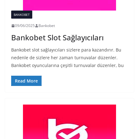
BANKOBET
09/06/2025
Bankobet
Bankobet Slot Sağlayıcıları
Bankobet slot sağlayıcıları sizlere para kazandırır. Bu
nedenle de sizlere her zaman turnuvalar düzenler.
Bankobet oyuncularına çeşitli turnuvalar düzenler, bu
Read More