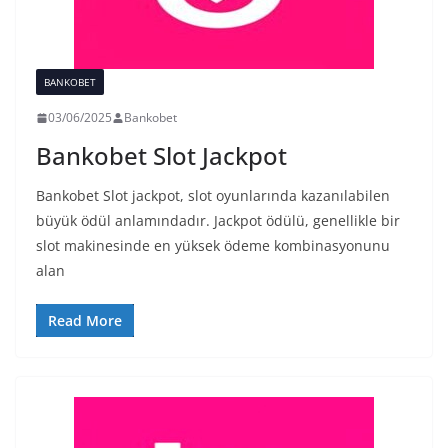
BANKOBET
03/06/2025
Bankobet
Bankobet Slot Jackpot
Bankobet Slot jackpot, slot oyunlarında kazanılabilen
büyük ödül anlamındadır. Jackpot ödülü, genellikle bir
slot makinesinde en yüksek ödeme kombinasyonunu
alan
Read More