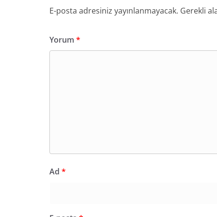
E-posta adresiniz yayınlanmayacak.
Gerekli al
Yorum
*
Ad
*