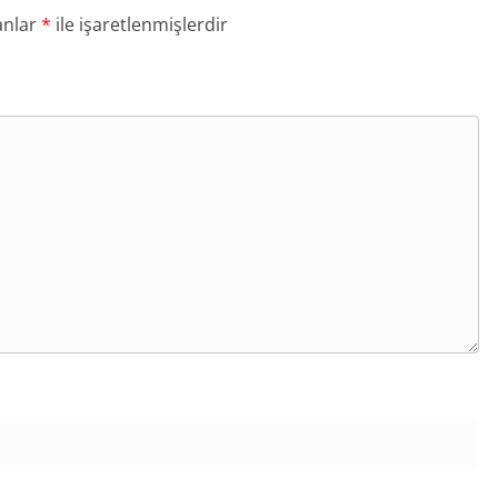
anlar
*
ile işaretlenmişlerdir