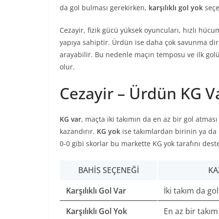
da gol bulması gerekirken,
karşılıklı gol yok
seçe
Cezayir, fizik gücü yüksek oyuncuları, hızlı hücu
yapıya sahiptir. Ürdün ise daha çok savunma dir
arayabilir. Bu nedenle maçın temposu ve ilk go
olur.
Cezayir – Ürdün KG V
KG var
, maçta iki takımın da en az bir gol atması
kazandırır.
KG yok
ise takımlardan birinin ya da i
0-0 gibi skorlar bu markette KG yok tarafını deste
BAHIS SEÇENEĞI
KA
Karşılıklı Gol Var
İki takım da go
Karşılıklı Gol Yok
En az bir takı