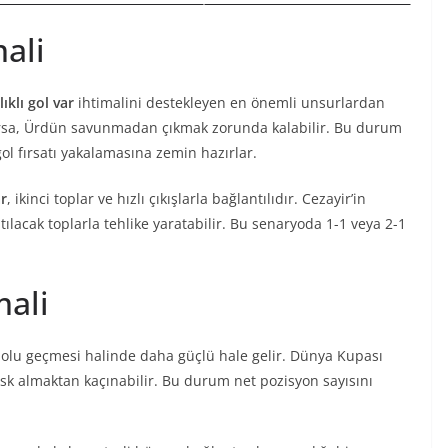
mali
lıklı gol var
ihtimalini destekleyen en önemli unsurlardan
lursa, Ürdün savunmadan çıkmak zorunda kalabilir. Bu durum
l fırsatı yakalamasına zemin hazırlar.
r
, ikinci toplar ve hızlı çıkışlarla bağlantılıdır. Cezayir’in
ılacak toplarla tehlike yaratabilir. Bu senaryoda 1-1 veya 2-1
mali
olu geçmesi halinde daha güçlü hale gelir. Dünya Kupası
isk almaktan kaçınabilir. Bu durum net pozisyon sayısını