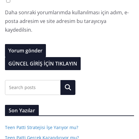
Daha sonraki yorumlarımda kullanılması için adım, e-
posta adresim ve site adresim bu tarayıcıya
kaydedilsin.
GÜNCEL GİRİŞ İÇİN TIKLAYIN
Ara
Son Yazılar
Teen Patti Stratejisi İşe Yarıyor mu?
Teen Patti Gerçek Kazandırıyor mu?