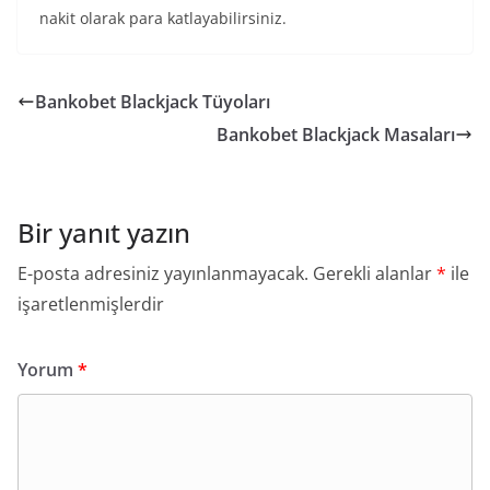
nakit olarak para katlayabilirsiniz.
Bankobet Blackjack Tüyoları
Bankobet Blackjack Masaları
Bir yanıt yazın
E-posta adresiniz yayınlanmayacak.
Gerekli alanlar
*
ile
işaretlenmişlerdir
Yorum
*