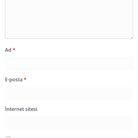
Ad
*
E-posta
*
İnternet sitesi