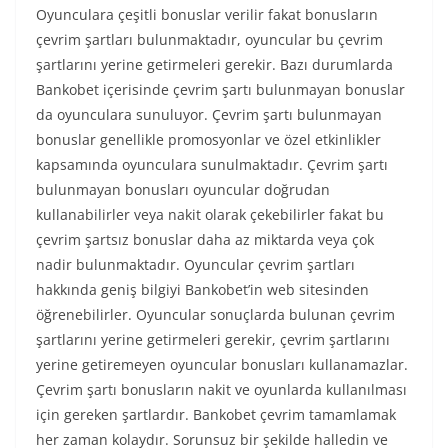
Oyunculara çeşitli bonuslar verilir fakat bonusların
çevrim şartları bulunmaktadır, oyuncular bu çevrim
şartlarını yerine getirmeleri gerekir. Bazı durumlarda
Bankobet içerisinde çevrim şartı bulunmayan bonuslar
da oyunculara sunuluyor. Çevrim şartı bulunmayan
bonuslar genellikle promosyonlar ve özel etkinlikler
kapsamında oyunculara sunulmaktadır. Çevrim şartı
bulunmayan bonusları oyuncular doğrudan
kullanabilirler veya nakit olarak çekebilirler fakat bu
çevrim şartsız bonuslar daha az miktarda veya çok
nadir bulunmaktadır. Oyuncular çevrim şartları
hakkında geniş bilgiyi Bankobet’in web sitesinden
öğrenebilirler. Oyuncular sonuçlarda bulunan çevrim
şartlarını yerine getirmeleri gerekir, çevrim şartlarını
yerine getiremeyen oyuncular bonusları kullanamazlar.
Çevrim şartı bonusların nakit ve oyunlarda kullanılması
için gereken şartlardır. Bankobet çevrim tamamlamak
her zaman kolaydır. Sorunsuz bir şekilde halledin ve