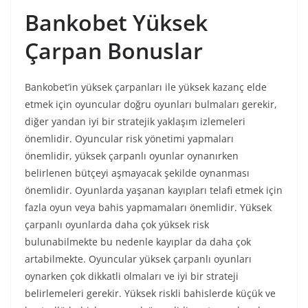
Bankobet Yüksek
Çarpan Bonuslar
Bankobet’in yüksek çarpanları ile yüksek kazanç elde
etmek için oyuncular doğru oyunları bulmaları gerekir,
diğer yandan iyi bir stratejik yaklaşım izlemeleri
önemlidir. Oyuncular risk yönetimi yapmaları
önemlidir, yüksek çarpanlı oyunlar oynanırken
belirlenen bütçeyi aşmayacak şekilde oynanması
önemlidir. Oyunlarda yaşanan kayıpları telafi etmek için
fazla oyun veya bahis yapmamaları önemlidir. Yüksek
çarpanlı oyunlarda daha çok yüksek risk
bulunabilmekte bu nedenle kayıplar da daha çok
artabilmekte. Oyuncular yüksek çarpanlı oyunları
oynarken çok dikkatli olmaları ve iyi bir strateji
belirlemeleri gerekir. Yüksek riskli bahislerde küçük ve