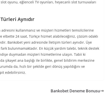
ı slot oyunu, eğlenceli TV oyunları, heyecanlı slot turnuvaları
Türleri Aynıdır
ta adresini kullanmanız ve müşteri hizmetleri temsilcilerine
elbette 24 saat, Türkçe hizmet alabileceğiniz, çözüm odaklı
tedir. Bankobet yeni adresinde İletişim türleri aynıdır. Üye
r fark bulunmamaktadır. En küçük yardım talebi, teknik destek
endişe duymadan müşteri hizmetlerine ulaşın. Tabii ki
a şikayet ana başlığı ile birlikte, genel bildirim merkezine
urumda da, hızlı bir şekilde geri dönüş yapıldığını ve
it edebilirsiniz.
Bankobet Deneme Bonusu