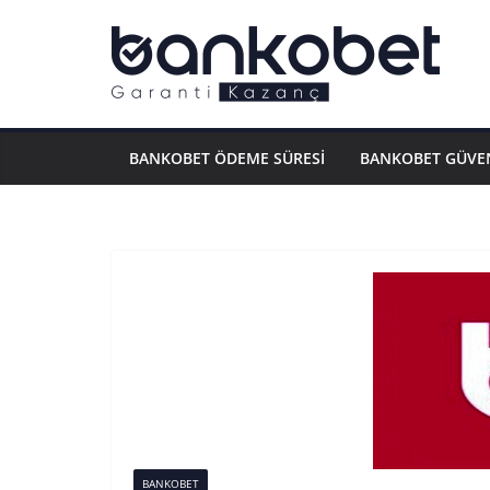
Skip
to
content
BANKOBET ÖDEME SÜRESI
BANKOBET GÜVEN
BANKOBET