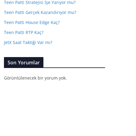
Teen Patti Stratejisi İşe Yarıyor mu?
Teen Patti Gerçek Kazandırıyor mu?
Teen Patti House Edge Kaç?
Teen Patti RTP Kaç?
JetX Saat Taktiği Var mı?
Son Yorumlar
Görüntülenecek bir yorum yok.