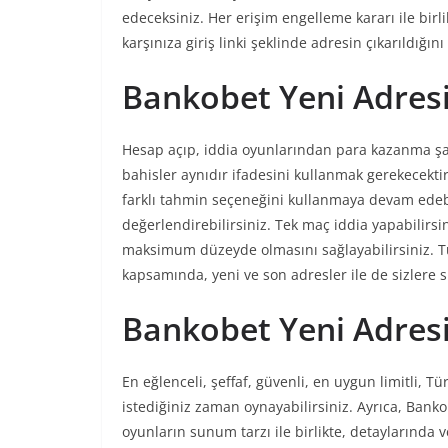
edeceksiniz. Her erişim engelleme kararı ile birl
karşınıza giriş linki şeklinde adresin çıkarıldığını
Bankobet Yeni Adresi
Hesap açıp, iddia oyunlarından para kazanma şan
bahisler aynıdır ifadesini kullanmak gerekecektir.
farklı tahmin seçeneğini kullanmaya devam edebilir
değerlendirebilirsiniz. Tek maç iddia yapabilirsi
maksimum düzeyde olmasını sağlayabilirsiniz. T
kapsamında, yeni ve son adresler ile de sizlere
Bankobet Yeni Adresi
En eğlenceli, şeffaf, güvenli, en uygun limitli, 
istediğiniz zaman oynayabilirsiniz. Ayrıca, Bank
oyunların sunum tarzı ile birlikte, detaylarında 