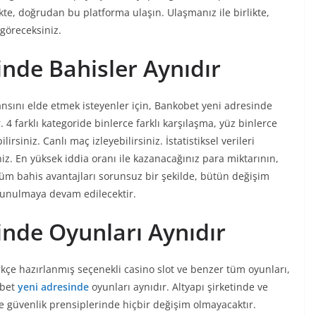
ikte, doğrudan bu platforma ulaşın. Ulaşmanız ile birlikte,
 göreceksiniz.
nde Bahisler Aynıdır
sını elde etmek isteyenler için, Bankobet yeni adresinde
 4 farklı kategoride binlerce farklı karşılaşma, yüz binlerce
siniz. Canlı maç izleyebilirsiniz. İstatistiksel verileri
niz. En yüksek iddia oranı ile kazanacağınız para miktarının,
üm bahis avantajları sorunsuz bir şekilde, bütün değişim
 sunulmaya devam edilecektir.
nde Oyunları Aynıdır
Türkçe hazırlanmış seçenekli casino slot ve benzer tüm oyunları,
obet
yeni adresinde
oyunları aynıdır. Altyapı şirketinde ve
ve güvenlik prensiplerinde hiçbir değişim olmayacaktır.