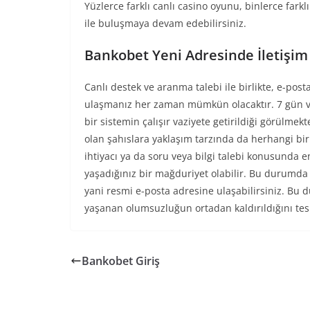
Yüzlerce farklı canlı casino oyunu, binlerce farkl
ile buluşmaya devam edebilirsiniz.
Bankobet Yeni Adresinde İletişim 
Canlı destek ve aranma talebi ile birlikte, e-pos
ulaşmanız her zaman mümkün olacaktır. 7 gün ve 
bir sistemin çalışır vaziyete getirildiği görülmek
olan şahıslara yaklaşım tarzında da herhangi bi
ihtiyacı ya da soru veya bilgi talebi konusunda 
yaşadığınız bir mağduriyet olabilir. Bu durumda d
yani resmi e-posta adresine ulaşabilirsiniz. Bu d
yaşanan olumsuzluğun ortadan kaldırıldığını tesp
Bankobet Giriş