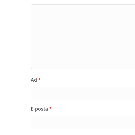
Ad
*
E-posta
*