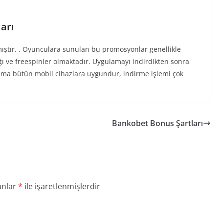
arı
ştır. . Oyunculara sunulan bu promosyonlar genellikle
ağı ve freespinler olmaktadır. Uygulamayı indirdikten sonra
lama bütün mobil cihazlara uygundur, indirme işlemi çok
Bankobet Bonus Şartları
anlar
*
ile işaretlenmişlerdir