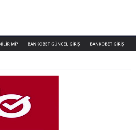
ILIR MI?
BANKOBET GÜNCEL GIRIŞ
BANKOBET GIRIŞ