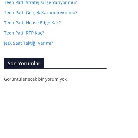
Teen Patti Stratejisi İşe Yarıyor mu?
Teen Patti Gerçek Kazandırıyor mu?
Teen Patti House Edge Kaç?
Teen Patti RTP Kaç?
JetX Saat Taktiği Var mı?
Son Yorumlar
Görüntülenecek bir yorum yok.