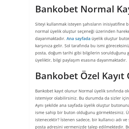
Bankobet Normal Kay
Siteyi kullanmak isteyen şahısların inisiyatifine
normal üyelik oluştur seçeneği üzerinden hareke
dayanmaktadır.
Ana sayfada
üyelik oluştur buton
karşınıza gelir. Sol tarafında bu ismi göreceksiniz
posta, doğum tarihi gibi bilgilerin sorulduğunu 
üyeliktir, bilgi paylaşım esasına dayanmaktadır.
Bankobet Özel Kayıt 
Bankobet kayıt olunur Normal üyelik sınıfında old
istemiyor olabilirsiniz. Bu durumda da sizler içi
Aynı şekilde ana sayfada üyelik oluştur butonuna
isme sahip bir buton olduğunu görmektesiniz. Üz
istenecektir? İstenen sadece, bir kullanıcı adı ve 
posta adresini vermenizde talep edilmektedir. Bu