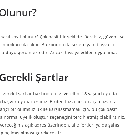
 Olunur?
sıl kayıt olunur? Çok basit bir şekilde, ücretsiz, güvenli ve
z mümkün olacaktır. Bu konuda da sizlere yani başvuru
sunulduğu görülmektedir. Ancak, tavsiye edilen uygulama,
Gerekli Şartlar
n gerekli şartlar hakkında bilgi verelim. 18 yaşında ya da
n başvuru yapacaksınız. Birden fazla hesap açamazsınız.
angi bir olumsuzluk ile karşılaşmamak için, bu çok basit
 normal üyelik oluştur seçeneğini tercih etmiş olabilirsiniz.
vereceğiniz açık adres üzerinden, aile fertleri ya da şahıs
ap açılmış olması gerekecektir.