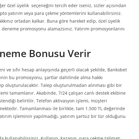
ğer özel üyelik seçeneğini tercih eder iseniz, sizler açısından
ipto yatırım veya para çekme yöntemlerini kullanabilirsiniz.
akkınız ortadan kalkar. Buna göre hareket edip, özel üyelik
ar, deneme promosyonu alamazsınız. Yatırım promosyonlarını
eneme Bonusu Verir
ni ve sıfır hesap anlayışında geçerli olacak şekilde, Bankobet
yenin bu promosyonu, şartlar dahilinde alma hakkı
ep oluşturulacaktır. Talep oluşturulmadan alınması gibi bir
emi tamamlanır. Akabinde, 7/24 çalışan canlı destek ekibine
ndiği belirtilir. Telefon aktivasyon işlemi, müşteri
lmektedir. Tamamlanması ile birlikte, tam 1.500 TL değerinde
ırım işleminin yapılmadığı, yatırım şartsız bir tür olduğunu
a kullanabilirsiniz. Kullanıp, kazanıp, para çekme talimatı