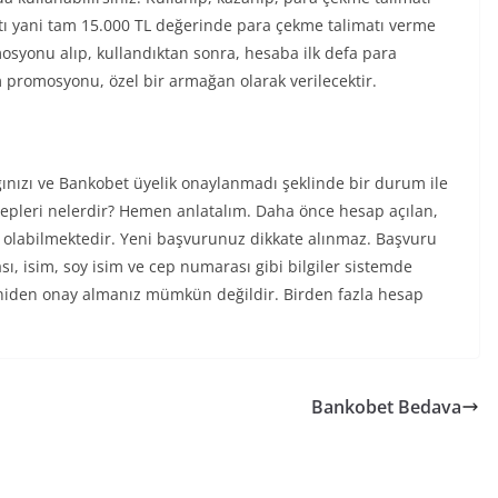
tı yani tam 15.000 TL değerinde para çekme talimatı verme
syonu alıp, kullandıktan sonra, hesaba ilk defa para
ım promosyonu, özel bir armağan olarak verilecektir.
ğınızı ve Bankobet üyelik onaylanmadı şeklinde bir durum ile
epleri nelerdir? Hemen anlatalım. Daha önce hesap açılan,
tal olabilmektedir. Yeni başvurunuz dikkate alınmaz. Başvuru
ı, isim, soy isim ve cep numarası gibi bilgiler sistemde
. Yeniden onay almanız mümkün değildir. Birden fazla hesap
Bankobet Bedava