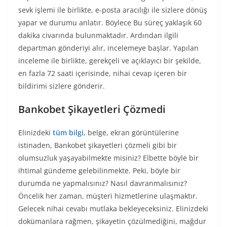
sevk işlemi ile birlikte, e-posta aracılığı ile sizlere dönüş
yapar ve durumu anlatır. Böylece Bu süreç yaklaşık 60
dakika civarında bulunmaktadır. Ardından ilgili
departman gönderiyi alır, incelemeye başlar. Yapılan
inceleme ile birlikte, gerekçeli ve açıklayıcı bir şekilde,
en fazla 72 saati içerisinde, nihai cevap içeren bir
bildirimi sizlere gönderir.
Bankobet Şikayetleri Çözmedi
Elinizdeki
tüm bilgi
, belge, ekran görüntülerine
istinaden, Bankobet şikayetleri çözmeli gibi bir
olumsuzluk yaşayabilmekte misiniz? Elbette böyle bir
ihtimal gündeme gelebilinmekte. Peki, böyle bir
durumda ne yapmalısınız? Nasıl davranmalısınız?
Öncelik her zaman, müşteri hizmetlerine ulaşmaktır.
Gelecek nihai cevabı mutlaka bekleyeceksiniz. Elinizdeki
dokümanlara rağmen, şikayetin çözülmediğini, mağdur