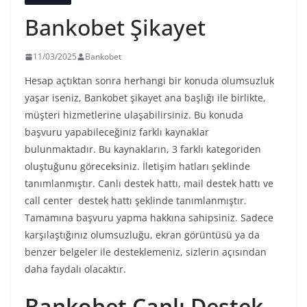
Bankobet Şikayet
11/03/2025
Bankobet
Hesap açtıktan sonra herhangi bir konuda olumsuzluk
yaşar iseniz, Bankobet şikayet ana başlığı ile birlikte,
müşteri hizmetlerine ulaşabilirsiniz. Bu konuda
başvuru yapabileceğiniz farklı kaynaklar
bulunmaktadır. Bu kaynakların, 3 farklı kategoriden
oluştuğunu göreceksiniz. İletişim hatları şeklinde
tanımlanmıştır. Canlı destek hattı, mail destek hattı ve
call center destek hattı şeklinde tanımlanmıştır.
Tamamına başvuru yapma hakkına sahipsiniz. Sadece
karşılaştığınız olumsuzluğu, ekran görüntüsü ya da
benzer belgeler ile desteklemeniz, sizlerin açısından
daha faydalı olacaktır.
Bankobet Canlı Destek