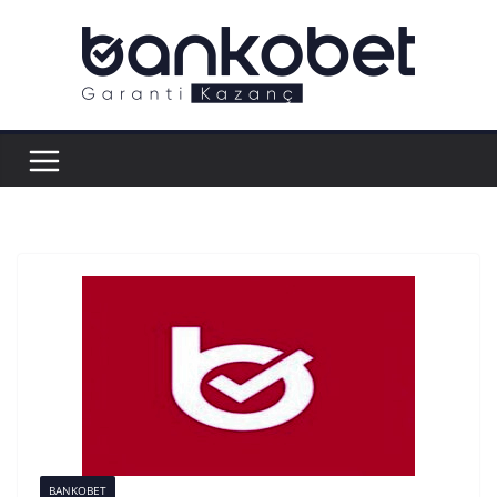
Skip
to
content
BANKOBET