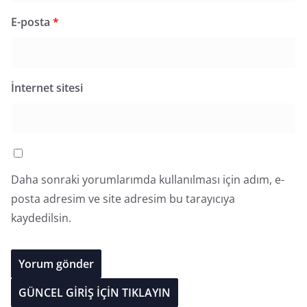
E-posta
*
İnternet sitesi
Daha sonraki yorumlarımda kullanılması için adım, e-
posta adresim ve site adresim bu tarayıcıya
kaydedilsin.
GÜNCEL GİRİŞ İÇİN TIKLAYIN