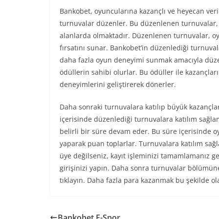
Bankobet, oyuncularına kazançlı ve heyecan veric
turnuvalar düzenler. Bu düzenlenen turnuvalar, ge
alanlarda olmaktadır. Düzenlenen turnuvalar, 
fırsatını sunar. Bankobet’in düzenlediği turnuval
daha fazla oyun deneyimi sunmak amacıyla düzen
ödüllerin sahibi olurlar. Bu ödüller ile kazançla
deneyimlerini geliştirerek dönerler.
Daha sonraki turnuvalara katılıp büyük kazançlar
içerisinde düzenlediği turnuvalara katılım sağla
belirli bir süre devam eder. Bu süre içerisinde o
yaparak puan toplarlar. Turnuvalara katılım sağl
üye değilseniz, kayıt işleminizi tamamlamanız gere
girişinizi yapın. Daha sonra turnuvalar bölümü
tıklayın. Daha fazla para kazanmak bu şekilde ola
Bankobet E-Spor