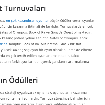
t Turnuvaları
nda,
en çok kazandıran oyunlar
büyük ödüller veren oyunlar
uğu için kazanma ihtimali de farklıdır. Turnuvalarda en çok
 Gates of Olympus, Book of Ra ve Gonzo’s Quest olmaktadır.
 kazanç potansiyeline sahiptir. Gates of Olympus, antik
arına
sahiptir. Book of Ra, Mısır temalı klasik bir slot
yüksek kazanç sağlayan bir oyun olarak bilinmekte elbette.
rda en çok tercih edilen oyunlar arasındadır. Fakat
ncuların farklı oyunları deneyerek şanslarını artırmalarına
n Ödülleri
nda strateji uygulayarak oynamak, oyuncuların kazanma
oyun yöntemleri şunlardır: Turnuva süresince bahisler için
şmamaya özen gösterin. Turnuvaya katılabiecek oyunlar