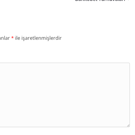
anlar
*
ile işaretlenmişlerdir