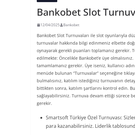
Bankobet Slot Turnuv
12/04/2025
Bankobet
Bankobet Slot Turnuvaları ile slot oyunlarıyla dü
turnuvalar hakkında bilgi edinmeniz elbette doğr
oynayarak gerekli puanları toplamanız gerekir. T
edilmekte: Öncelikle Bankobet’e üye olmalısınız. Ü
tamamlamanız gerekir. Üye iseniz, kullanıcı adını
menüde bulunan “Turnuvalar” seçeneğine tıklaya
bulmalısınız, katılım istediğiniz turnuvanın detay
bittikten sonra, katılım şartlarını kontrol edin. B
sağlayabilirsiniz. Turnuva devam ettiği sürece be
gerekir.
Smartsoft Türkiye Özel Turnuvası: Sizle
para kazanabilirsiniz. Liderlik tablosund