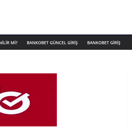
ILIR MI?
BANKOBET GÜNCEL GIRIŞ
BANKOBET GIRIŞ