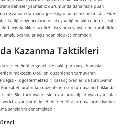
ek oranlı bahisler yapmanız durumunda daha fazla puan
larda ne zaman durmanız gerektiğini bilmeniz önemlidir. Elde
larda diğer oyuncuların nasıl oynadığını takip ederek çeşitli
ejileri uyguladıkları takdirde kazanma şanslarını artırabilirler.
uygulamak, oyuncular açısından oldukça önemlidir.
da Kazanma Taktikleri
a verilen ödüller genellikle nakit para veya bonuslar
 verilebilmektedir. Ödüller, düzenlenen turnuvanın
e değişiklik göstermektedir. Kazanç oranları da turnuvanın
r. Bankobet tarafından düzenlenen slot turnuvaları hakkında
irsiniz. Slot turnuvaları, slot oyunlarına ilgi duyan oyuncular
 verici kazançlar elde edebilirler. Slot turnuvalarına katılan
anma şanslarını denemektedir.
Süreci