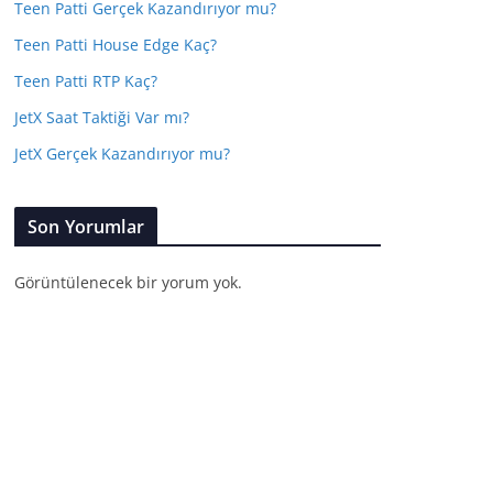
Teen Patti Gerçek Kazandırıyor mu?
Teen Patti House Edge Kaç?
Teen Patti RTP Kaç?
JetX Saat Taktiği Var mı?
JetX Gerçek Kazandırıyor mu?
Son Yorumlar
Görüntülenecek bir yorum yok.