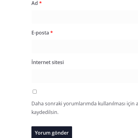
Ad
*
E-posta
*
İnternet sitesi
Daha sonraki yorumlarımda kullanılması için a
kaydedilsin.