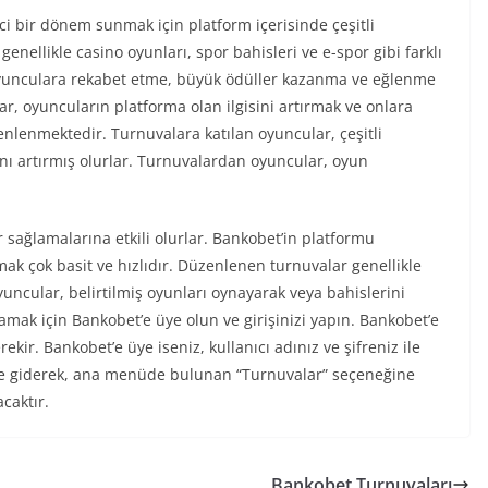
i bir dönem sunmak için platform içerisinde çeşitli
nellikle casino oyunları, spor bahisleri ve e-spor gibi farklı
oyunculara rekabet etme, büyük ödüller kazanma ve eğlenme
ar, oyuncuların platforma olan ilgisini artırmak ve onlara
lenmektedir. Turnuvalara katılan oyuncular, çeşitli
rını artırmış olurlar. Turnuvalardan oyuncular, oyun
 sağlamalarına etkili olurlar. Bankobet’in platformu
mak çok basit ve hızlıdır. Düzenlenen turnuvalar genellikle
yuncular, belirtilmiş oyunları oynayarak veya bahislerini
amak için Bankobet’e üye olun ve girişinizi yapın. Bankobet’e
kir. Bankobet’e üye iseniz, kullanıcı adınız ve şifreniz ile
ne giderek, ana menüde bulunan “Turnuvalar” seçeneğine
caktır.
Bankobet Turnuvaları