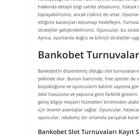
hakkında detaylı bilgi sahibi olmalısınız. Yüks
toplayabilirsiniz, ancak riskiniz de artar. Oyun
ettiğiniz kazançları korumayı hedefleyin. Turnuva
stratejiler geliştirebilirsiniz. Oyuncular, bu strat
Ayrıca, oyunlarda doğru ve bilinçli stratejiler 
Bankobet Turnuvalar
Bankobet’in düzenlemiş olduğu slot turnuvalarınd
şeklinde olur. Bunun haricinde, free spinler de
büyüklüğüne ve oyuncuların katılım sayısına gör
ödül havuzuna ve yapısına göre farklılık gösteri
geniş bilgiyi müşteri hizmetleri biriminden alabil
için önemli avantajlar sağlar. Oyuncular, heyecan
oyuncular, rekabetçi bir ortamda yarışarak kaz
Bankobet Slot Turnuvaları Kayıt 