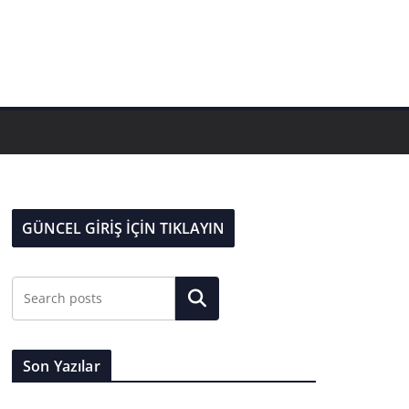
GÜNCEL GİRİŞ İÇİN TIKLAYIN
Ara
Son Yazılar