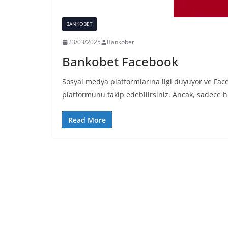
BANKOBET
23/03/2025
Bankobet
Bankobet Facebook
Sosyal medya platformlarına ilgi duyuyor ve Fac
platformunu takip edebilirsiniz. Ancak, sadece h
Read More