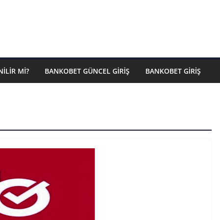
ILIR MI?
BANKOBET GÜNCEL GIRIŞ
BANKOBET GIRIŞ