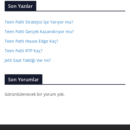
Son Yazılar
Teen Patti Stratejisi İşe Yarıyor mu?
Teen Patti Gerçek Kazandırıyor mu?
Teen Patti House Edge Kaç?
Teen Patti RTP Kaç?
JetX Saat Taktiği Var mı?
Son Yorumlar
Görüntülenecek bir yorum yok.