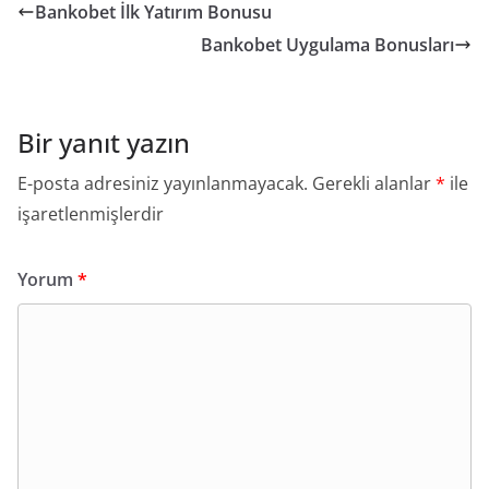
Bankobet İlk Yatırım Bonusu
Bankobet Uygulama Bonusları
Bir yanıt yazın
E-posta adresiniz yayınlanmayacak.
Gerekli alanlar
*
ile
işaretlenmişlerdir
Yorum
*