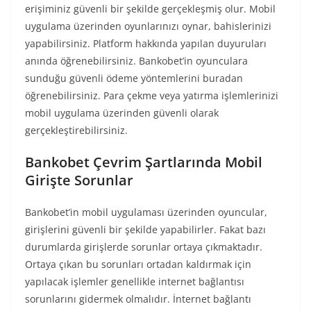
erişiminiz güvenli bir şekilde gerçekleşmiş olur. Mobil
uygulama üzerinden oyunlarınızı oynar, bahislerinizi
yapabilirsiniz. Platform hakkında yapılan duyuruları
anında öğrenebilirsiniz. Bankobet’in oyunculara
sunduğu güvenli ödeme yöntemlerini buradan
öğrenebilirsiniz. Para çekme veya yatırma işlemlerinizi
mobil uygulama üzerinden güvenli olarak
gerçekleştirebilirsiniz.
Bankobet Çevrim Şartlarında Mobil
Girişte Sorunlar
Bankobet’in mobil uygulaması üzerinden oyuncular,
girişlerini güvenli bir şekilde yapabilirler. Fakat bazı
durumlarda girişlerde sorunlar ortaya çıkmaktadır.
Ortaya çıkan bu sorunları ortadan kaldırmak için
yapılacak işlemler genellikle internet bağlantısı
sorunlarını gidermek olmalıdır. İnternet bağlantı