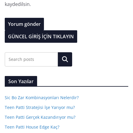
kaydedilsin.
GÜNCEL GİRİŞ İÇİN TIKLAYIN
Ara
Son Yazılar
Sic Bo Zar Kombinasyonları Nelerdir?
Teen Patti Stratejisi İşe Yarıyor mu?
Teen Patti Gerçek Kazandırıyor mu?
Teen Patti House Edge Kaç?