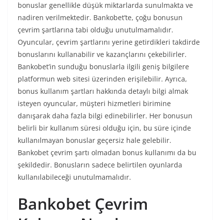
bonuslar genellikle düşük miktarlarda sunulmakta ve
nadiren verilmektedir. Bankobet’te, çoğu bonusun
çevrim şartlarına tabi olduğu unutulmamalıdır.
Oyuncular, çevrim şartlarını yerine getirdikleri takdirde
bonuslarını kullanabilir ve kazançlarını çekebilirler.
Bankobet’in sunduğu bonuslarla ilgili geniş bilgilere
platformun web sitesi üzerinden erişilebilir. Ayrıca,
bonus kullanım şartları hakkında detaylı bilgi almak
isteyen oyuncular, müşteri hizmetleri birimine
danışarak daha fazla bilgi edinebilirler. Her bonusun
belirli bir kullanım süresi olduğu için, bu süre içinde
kullanılmayan bonuslar geçersiz hale gelebilir.
Bankobet çevrim şartı olmadan bonus kullanımı da bu
şekildedir. Bonusların sadece belirtilen oyunlarda
kullanılabileceği unutulmamalıdır.
Bankobet Çevrim