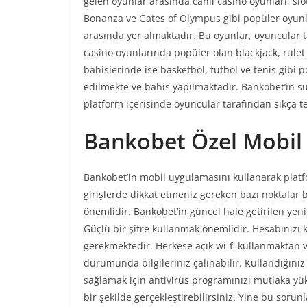
gelen oyunlar arasında canlı casino oyunları, slo
Bonanza ve Gates of Olympus gibi popüler oyunla
arasında yer almaktadır. Bu oyunlar, oyuncular t
casino oyunlarında popüler olan blackjack, rulet 
bahislerinde ise basketbol, futbol ve tenis gibi p
edilmekte ve bahis yapılmaktadır. Bankobet’in s
platform içerisinde oyuncular tarafından sıkça t
Bankobet Özel Mobil 
Bankobet’in mobil uygulamasını kullanarak platfo
girişlerde dikkat etmeniz gereken bazı noktalar
önemlidir. Bankobet’in güncel hale getirilen yeni
Güçlü bir şifre kullanmak önemlidir. Hesabınızı 
gerekmektedir. Herkese açık wi-fi kullanmaktan v
durumunda bilgileriniz çalınabilir. Kullandığınız
sağlamak için antivirüs programınızı mutlaka yükl
bir şekilde gerçekleştirebilirsiniz. Yine bu sorun